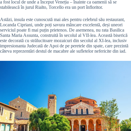
a fost locul de unde a început Veneția – înainte ca oamenii să se
stabilească în jurul Rialto, Torcello era un port înfloritor.
Astăzi, insula este cunoscută mai ales pentru celebrul său restaurant,
Locanda Cipriani, unde poți savura mâncare excelentă, deși uneori
serviciul poate fi mai puțin prietenos. De asemenea, nu rata Basilica
Santa Maria Assunta, construită în secolul al VII-lea. Această biserică
este decorată cu strălucitoare mozaicuri din secolul al XI-lea, inclusiv
impresionanta Judecată de Apoi de pe peretele din spate, care prezintă
câteva reprezentări destul de macabre ale sufletelor nefericite din iad.