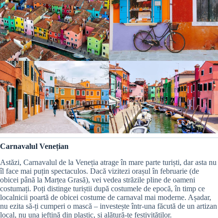
Carnavalul Venețian
Astăzi, Carnavalul de la Veneția atrage în mare parte turiști, dar asta nu
îl face mai puțin spectaculos. Dacă vizitezi orașul în februarie (de
obicei până la Marțea Grasă), vei vedea străzile pline de oameni
costumați. Poți distinge turiștii după costumele de epocă, în timp ce
localnicii poartă de obicei costume de carnaval mai moderne. Așadar,
nu ezita să-ți cumperi o mască – investește într-una făcută de un artizan
local, nu una ieftină din plastic, și alătură-te festivităților.