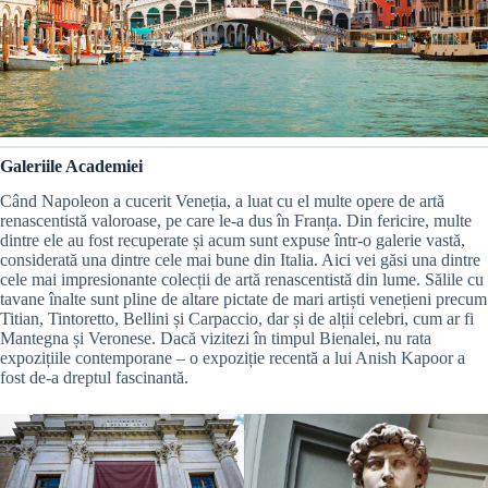
Galeriile Academiei
Când Napoleon a cucerit Veneția, a luat cu el multe opere de artă
renascentistă valoroase, pe care le-a dus în Franța. Din fericire, multe
dintre ele au fost recuperate și acum sunt expuse într-o galerie vastă,
considerată una dintre cele mai bune din Italia. Aici vei găsi una dintre
cele mai impresionante colecții de artă renascentistă din lume. Sălile cu
tavane înalte sunt pline de altare pictate de mari artiști venețieni precum
Titian, Tintoretto, Bellini și Carpaccio, dar și de alții celebri, cum ar fi
Mantegna și Veronese. Dacă vizitezi în timpul Bienalei, nu rata
expozițiile contemporane – o expoziție recentă a lui Anish Kapoor a
fost de-a dreptul fascinantă.