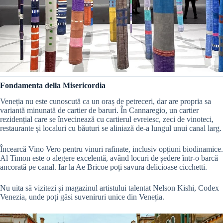
Fondamenta della Misericordia
Veneția nu este cunoscută ca un oraș de petreceri, dar are propria sa
variantă minunată de cartier de baruri. În Cannaregio, un cartier
rezidențial care se învecinează cu cartierul evreiesc, zeci de vinoteci,
restaurante și localuri cu băuturi se aliniază de-a lungul unui canal larg.
Încearcă Vino Vero pentru vinuri rafinate, inclusiv opțiuni biodinamice.
Al Timon este o alegere excelentă, având locuri de ședere într-o barcă
ancorată pe canal. Iar la Ae Bricoe poți savura delicioase cicchetti.
Nu uita să vizitezi și magazinul artistului talentat Nelson Kishi, Codex
Venezia, unde poți găsi suveniruri unice din Veneția.