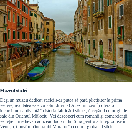
Muzeul sticlei
Deși un muzeu dedicat sticlei s-ar putea să pară plictisitor la prima
vedere, realitatea este cu totul diferită! Acest muzeu îți oferă o
incursiune captivantă în istoria fabricării sticlei, începând cu originile
sale din Orientul Mijlociu. Vei descoperi cum romanii și comercianții
venețieni medievali aduceau lucrări din Siria pentru a fi reproduse în
Veneția, transformând rapid Murano în centrul global al sticlei.