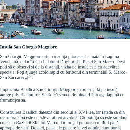
Insula San Giorgio Maggiore
San Giorgio Maggiore este o insuliță pitorească situată în Laguna
Venețiană, chiar în fața Palatului Dogilor și a Pieței San Marco. Deși
poți să o observi și de la distanță, vizita pe insulă este cu adevărat
specială. Poți ajunge acolo rapid cu feribotul din terminalul S. Marco-
San Zaccaria „F”.
Impozanta Bazilica San Giorgio Maggiore, care se află pe insulă,
atrage privirile tuturor. Se ridică semeț, dominând întreaga lagună cu
frumusețea sa.
Construirea Bazilicii datează din secolul al XVI-lea, iar fațada sa din
marmură albă este cu adevărat remarcabilă. Clopotnița sa este similară
cu cea a Bazilicii Sfântul Marcu, iar turiștii pot urca cu liftul până
aproape de vârf. De aici, peisajele pe care le vei admira sunt pur și