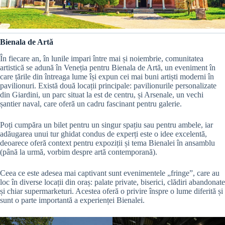
Bienala de Artă
În fiecare an, în lunile impari între mai și noiembrie, comunitatea
artistică se adună în Veneția pentru Bienala de Artă, un eveniment în
care țările din întreaga lume își expun cei mai buni artiști moderni în
pavilionuri. Există două locații principale: pavilionurile personalizate
din Giardini, un parc situat la est de centru, și Arsenale, un vechi
șantier naval, care oferă un cadru fascinant pentru galerie.
Poți cumpăra un bilet pentru un singur spațiu sau pentru ambele, iar
adăugarea unui tur ghidat condus de experți este o idee excelentă,
deoarece oferă context pentru expoziții și tema Bienalei în ansamblu
(până la urmă, vorbim despre artă contemporană).
Ceea ce este adesea mai captivant sunt evenimentele „fringe”, care au
loc în diverse locații din oraș: palate private, biserici, clădiri abandonate
și chiar supermarketuri. Acestea oferă o privire înspre o lume diferită și
sunt o parte importantă a experienței Bienalei.