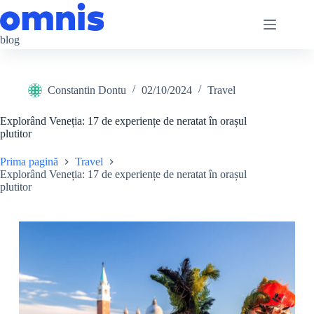
Sari
la
conținut
blog
Constantin Dontu
02/10/2024
Travel
Explorând Veneția: 17 de experiențe de neratat în orașul
plutitor
Prima pagină
Travel
Explorând Veneția: 17 de experiențe de neratat în orașul
plutitor