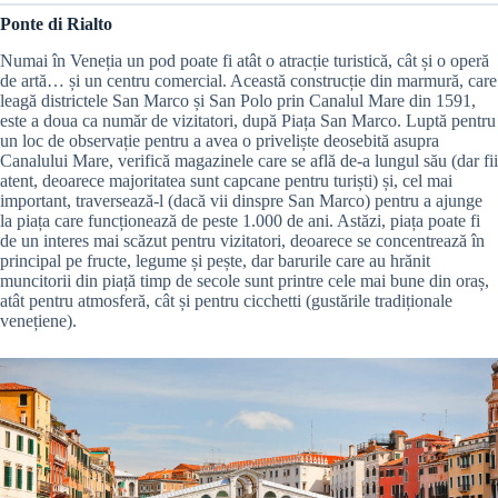
Ponte di Rialto
Numai în Veneția un pod poate fi atât o atracție turistică, cât și o operă
de artă… și un centru comercial. Această construcție din marmură, care
leagă districtele San Marco și San Polo prin Canalul Mare din 1591,
este a doua ca număr de vizitatori, după Piața San Marco. Luptă pentru
un loc de observație pentru a avea o priveliște deosebită asupra
Canalului Mare, verifică magazinele care se află de-a lungul său (dar fii
atent, deoarece majoritatea sunt capcane pentru turiști) și, cel mai
important, traversează-l (dacă vii dinspre San Marco) pentru a ajunge
la piața care funcționează de peste 1.000 de ani. Astăzi, piața poate fi
de un interes mai scăzut pentru vizitatori, deoarece se concentrează în
principal pe fructe, legume și pește, dar barurile care au hrănit
muncitorii din piață timp de secole sunt printre cele mai bune din oraș,
atât pentru atmosferă, cât și pentru cicchetti (gustările tradiționale
venețiene).