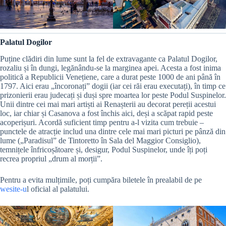
Palatul Dogilor
Puține clădiri din lume sunt la fel de extravagante ca Palatul Dogilor,
rozaliu și în dungi, legănându-se la marginea apei. Acesta a fost inima
politică a Republicii Venețiene, care a durat peste 1000 de ani până în
1797. Aici erau „încoronați” dogii (iar cei răi erau executați), în timp ce
prizonierii erau judecați și duși spre moartea lor peste Podul Suspinelor.
Unii dintre cei mai mari artiști ai Renașterii au decorat pereții acestui
loc, iar chiar și Casanova a fost închis aici, deși a scăpat rapid peste
acoperișuri. Acordă suficient timp pentru a-l vizita cum trebuie –
punctele de atracție includ una dintre cele mai mari picturi pe pânză din
lume („Paradisul” de Tintoretto în Sala del Maggior Consiglio),
temnițele înfricoșătoare și, desigur, Podul Suspinelor, unde îți poți
recrea propriul „drum al morții”.
Pentru a evita mulțimile, poți cumpăra biletele în prealabil de pe
wesite-u
l oficial al palatului.