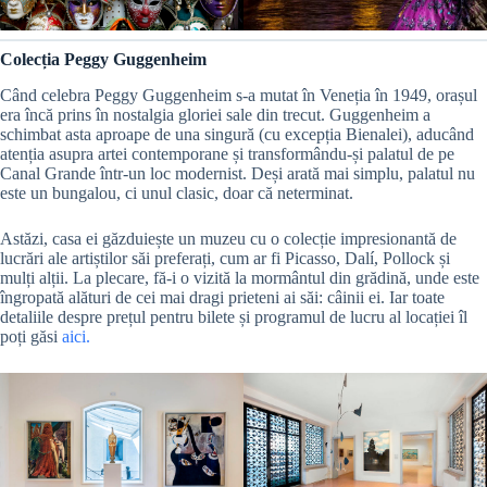
Colecția Peggy Guggenheim
Când celebra Peggy Guggenheim s-a mutat în Veneția în 1949, orașul
era încă prins în nostalgia gloriei sale din trecut. Guggenheim a
schimbat asta aproape de una singură (cu excepția Bienalei), aducând
atenția asupra artei contemporane și transformându-și palatul de pe
Canal Grande într-un loc modernist. Deși arată mai simplu, palatul nu
este un bungalou, ci unul clasic, doar că neterminat.
Astăzi, casa ei găzduiește un muzeu cu o colecție impresionantă de
lucrări ale artiștilor săi preferați, cum ar fi Picasso, Dalí, Pollock și
mulți alții. La plecare, fă-i o vizită la mormântul din grădină, unde este
îngropată alături de cei mai dragi prieteni ai săi: câinii ei. Iar toate
detaliile despre prețul pentru bilete și programul de lucru al locației îl
poți găsi
aici.