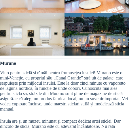
Murano
Vino pentru sticlă și rămâi pentru frumusețea insulei! Murano este o
mini-Veneție, cu propriul său „Canal Grande” străjuit de palate, care
șerpuiește prin mijlocul insulei. Este la doar cinci minute cu vaporetto
de laguna nordică, în funcție de unde cobori. Cunoscută mai ales
pentru sticla sa, străzile din Murano sunt pline de magazine de sticlă –
asigură-te că alegi un produs fabricat local, nu un suvenir importat. Vei
vedea cuptoare încinse, unde maeștri sticlari suflă și modelează sticla
manual.
Insula are și un muzeu minunat și compact dedicat artei sticlei. Dar,
dincolo de sticlă, Murano este cu adevărat încântătoare. Nu rata