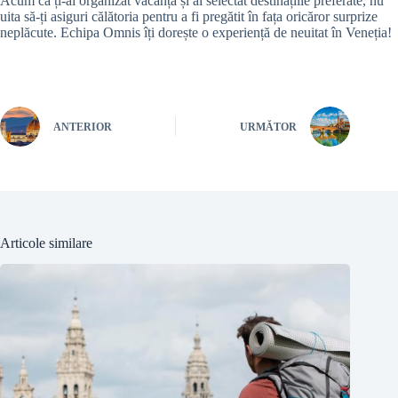
Acum că ți-ai organizat vacanța și ai selectat destinațiile preferate, nu
uita să-ți asiguri călătoria pentru a fi pregătit în fața oricăror surprize
neplăcute. Echipa Omnis îți dorește o experiență de neuitat în Veneția!
ANTERIOR
URMĂTOR
Articole similare