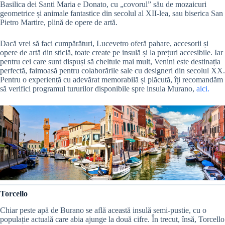
Basilica dei Santi Maria e Donato, cu „covorul” său de mozaicuri
geometrice și animale fantastice din secolul al XII-lea, sau biserica San
Pietro Martire, plină de opere de artă.
Dacă vrei să faci cumpărături, Lucevetro oferă pahare, accesorii și
opere de artă din sticlă, toate create pe insulă și la prețuri accesibile. Iar
pentru cei care sunt dispuși să cheltuie mai mult, Venini este destinația
perfectă, faimoasă pentru colaborările sale cu designeri din secolul XX.
Pentru o experiență cu adevărat memorabilă și plăcută, îți recomandăm
să verifici programul tururilor disponibile spre insula Murano,
aici.
Torcello
Chiar peste apă de Burano se află această insulă semi-pustie, cu o
populație actuală care abia ajunge la două cifre. În trecut, însă, Torcello