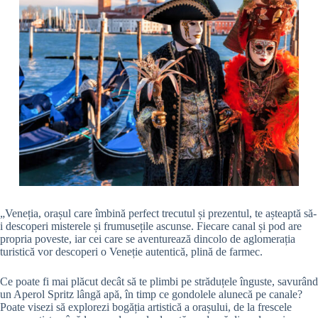
„Veneția, orașul care îmbină perfect trecutul și prezentul, te așteaptă să-
i descoperi misterele și frumusețile ascunse. Fiecare canal și pod are
propria poveste, iar cei care se aventurează dincolo de aglomerația
turistică vor descoperi o Veneție autentică, plină de farmec.
Ce poate fi mai plăcut decât să te plimbi pe străduțele înguste, savurând
un Aperol Spritz lângă apă, în timp ce gondolele alunecă pe canale?
Poate visezi să explorezi bogăția artistică a orașului, de la frescele