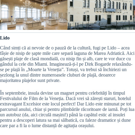
Lido
Când simți că ai nevoie de o pauză de la cultură, fugi pe Lido – acea
fâșie de nisip de șapte mile care separă laguna de Marea Adriatică. Aici
găsești plaje de clasă mondială, cu nisip fin și alb, care te vor duce cu
gândul la cele din Miami. Imaginează-ți-l pe Dirk Bogarde relaxându-
se pe plajă în „Moarte la Veneția”. Totuși, va trebui să închiriezi un
șezlong la unul dintre numeroasele cluburi de plajă, deoarece
majoritatea plajelor sunt private.
În septembrie, insula devine un magnet pentru celebrități în timpul
Festivalului de Film de la Veneția. Dacă vrei să zărești staruri, hotelul
extravagant Excelsior este locul perfect! Dar Lido este minunat pe tot
parcursul anului, chiar și pentru plimbările răcoritoare de iarnă. Poți lua
un autobuz (da, aici circulă mașini!) până la capătul estic al insulei
pentru a descoperi latura sa mai sălbatică, cu faleze dramatice și dune
care par a fi la o lume distanță de agitația orașului.