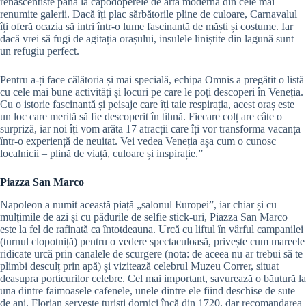
renascentiste până la capodoperele de artă modernă din cele mai
renumite galerii. Dacă îți plac sărbătorile pline de culoare, Carnavalul
îți oferă ocazia să intri într-o lume fascinantă de măști și costume. Iar
dacă vrei să fugi de agitația orașului, insulele liniștite din lagună sunt
un refugiu perfect.
Pentru a-ți face călătoria și mai specială, echipa Omnis a pregătit o listă
cu cele mai bune activități și locuri pe care le poți descoperi în Veneția.
Cu o istorie fascinantă și peisaje care îți taie respirația, acest oraș este
un loc care merită să fie descoperit în tihnă. Fiecare colț are câte o
surpriză, iar noi îți vom arăta 17 atracții care îți vor transforma vacanța
într-o experiență de neuitat. Vei vedea Veneția așa cum o cunosc
localnicii – plină de viață, culoare și inspirație.”
Piazza San Marco
Napoleon a numit această piață „salonul Europei”, iar chiar și cu
mulțimile de azi și cu pădurile de selfie stick-uri, Piazza San Marco
este la fel de rafinată ca întotdeauna. Urcă cu liftul în vârful campanilei
(turnul clopotniță) pentru o vedere spectaculoasă, privește cum mareele
ridicate urcă prin canalele de scurgere (nota: de aceea nu ar trebui să te
plimbi desculț prin apă) și vizitează celebrul Muzeu Correr, situat
deasupra porticurilor celebre. Cel mai important, savurează o băutură la
una dintre faimoasele cafenele, unele dintre ele fiind deschise de sute
de ani. Florian servește turiști dornici încă din 1720, dar recomandarea