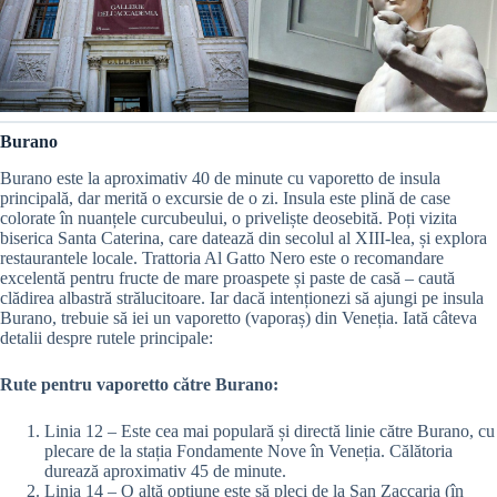
Burano
Burano este la aproximativ 40 de minute cu vaporetto de insula
principală, dar merită o excursie de o zi. Insula este plină de case
colorate în nuanțele curcubeului, o priveliște deosebită. Poți vizita
biserica Santa Caterina, care datează din secolul al XIII-lea, și explora
restaurantele locale. Trattoria Al Gatto Nero este o recomandare
excelentă pentru fructe de mare proaspete și paste de casă – caută
clădirea albastră strălucitoare. Iar dacă intenționezi să ajungi pe insula
Burano, trebuie să iei un vaporetto (vaporaș) din Veneția. Iată câteva
detalii despre rutele principale:
Rute pentru vaporetto către Burano:
Linia 12 – Este cea mai populară și directă linie către Burano, cu
plecare de la stația Fondamente Nove în Veneția. Călătoria
durează aproximativ 45 de minute.
Linia 14 – O altă opțiune este să pleci de la San Zaccaria (în