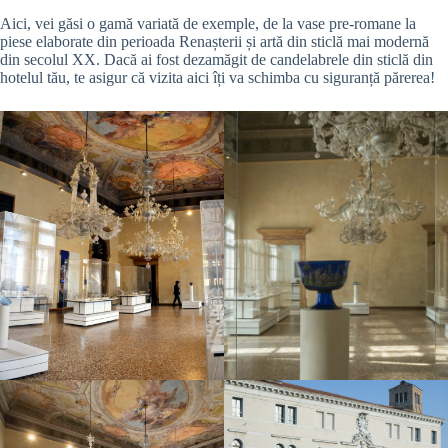
Aici, vei găsi o gamă variată de exemple, de la vase pre-romane la
piese elaborate din perioada Renașterii și artă din sticlă mai modernă
din secolul XX. Dacă ai fost dezamăgit de candelabrele din sticlă din
hotelul tău, te asigur că vizita aici îți va schimba cu siguranță părerea!