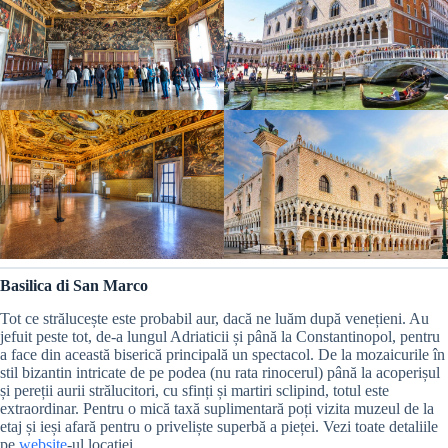
Basilica di San Marco
Tot ce strălucește este probabil aur, dacă ne luăm după venețieni. Au
jefuit peste tot, de-a lungul Adriaticii și până la Constantinopol, pentru
a face din această biserică principală un spectacol. De la mozaicurile în
stil bizantin intricate de pe podea (nu rata rinocerul) până la acoperișul
și pereții aurii strălucitori, cu sfinți și martiri sclipind, totul este
extraordinar. Pentru o mică taxă suplimentară poți vizita muzeul de la
etaj și ieși afară pentru o priveliște superbă a pieței. Vezi toate detaliile
pe
website
-ul locației.