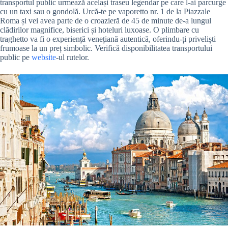
transportul public urmează același traseu legendar pe care l-ai parcurge
cu un taxi sau o gondolă. Urcă-te pe vaporetto nr. 1 de la Piazzale
Roma și vei avea parte de o croazieră de 45 de minute de-a lungul
clădirilor magnifice, biserici și hoteluri luxoase. O plimbare cu
traghetto va fi o experiență venețiană autentică, oferindu-ți priveliști
frumoase la un preț simbolic. Verifică disponibilitatea transportului
public pe
website
-ul rutelor.