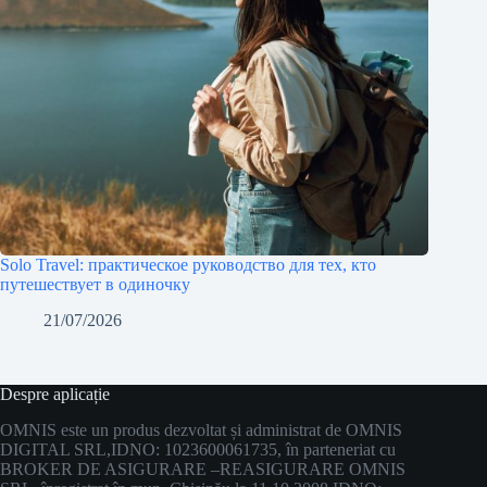
Solo Travel: практическое руководство для тех, кто
путешествует в одиночку
21/07/2026
Despre aplicație
OMNIS este un produs dezvoltat și administrat de OMNIS
DIGITAL SRL,
IDNO: 1023600061735, în parteneriat cu
BROKER DE ASIGURARE –
REASIGURARE OMNIS