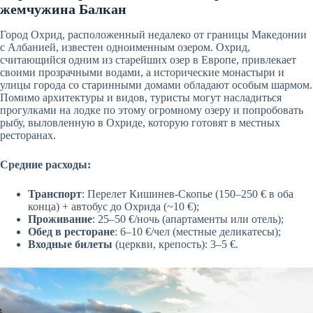
жемчужина Балкан
Город Охрид, расположенный недалеко от границы Македонии
с Албанией, известен одноименным озером. Охрид,
считающийся одним из старейших озер в Европе, привлекает
своими прозрачными водами, а исторические монастыри и
улицы города со старинными домами обладают особым шармом.
Помимо архитектуры и видов, туристы могут насладиться
прогулками на лодке по этому огромному озеру и попробовать
рыбу, выловленную в Охриде, которую готовят в местных
ресторанах.
Средние расходы:
Транспорт
: Перелет Кишинев-Скопье (150–250 € в оба
конца) + автобус до Охрида (~10 €);
Проживание
: 25–50 €/ночь (апартаменты или отель);
Обед в ресторане
: 6–10 €/чел (местные деликатесы);
Входные билеты
(церкви, крепость): 3–5 €.