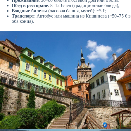
Проживание
: 30–60 €/ночь (гостевой дом или отель);
Обед в ресторане
: 8–12 €/чел (традиционные блюда);
Входные билеты
(часовая башня, музей): ~5 €;
Транспорт
: Автобус или машина из Кишинева (~50–75 € в
оба конца).