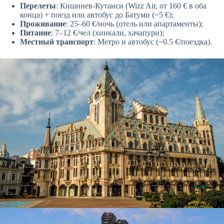
Перелеты
: Кишинев-Кутаиси (Wizz Air, от 160 € в оба
конца) + поезд или автобус до Батуми (~5 €);
Проживание
: 25–60 €/ночь (отель или апартаменты);
Питание
: 7–12 €/чел (хинкали, хачапури);
Местный транспорт
: Метро и автобус (~0.5 €/поездка).