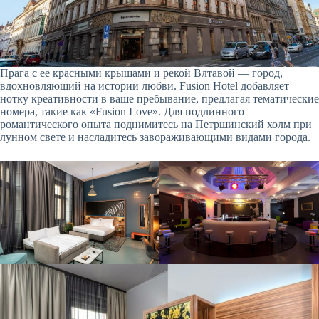
Прага с ее красными крышами и рекой Влтавой — город,
вдохновляющий на истории любви. Fusion Hotel добавляет
нотку креативности в ваше пребывание, предлагая тематические
номера, такие как «Fusion Love». Для подлинного
романтического опыта поднимитесь на Петршинский холм при
лунном свете и насладитесь завораживающими видами города.