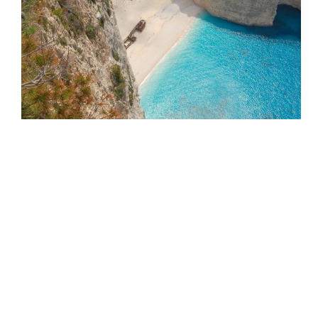
Travel
Zakynthos merită banii sau doar arată bine pe social
media?
Plaja Navagio apare în aproape orice listă cu cele
mai frumoase locuri din Grecia. Fotografiile cu apa
albastră…
10/07/2026