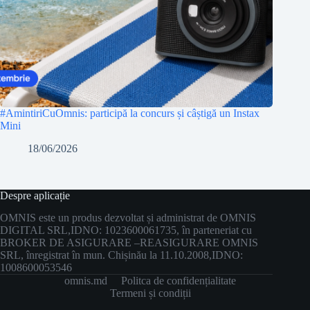
#AmintiriCuOmnis: participă la concurs și câștigă un Instax
Mini
18/06/2026
Despre aplicație
OMNIS este un produs dezvoltat și administrat de OMNIS
DIGITAL SRL,
IDNO: 1023600061735, în parteneriat cu
BROKER DE ASIGURARE –
REASIGURARE OMNIS
SRL, înregistrat în mun. Chișinău la 11.10.2008,
IDNO:
1008600053546
omnis.md
Politca de confidențialitate
Termeni și condiții