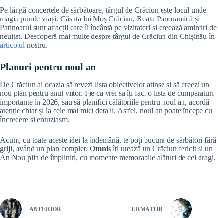
Pe lângă concertele de sărbătoare, târgul de Crăciun este locul unde
magia prinde viață. Căsuța lui Moș Crăciun, Roata Panoramică și
Patinoarul sunt atracții care îi încântă pe vizitatori și creează amintiri de
neuitat. Descoperă mai multe despre târgul de Crăciun din Chișinău în
articolul
nostru.
Planuri pentru noul an
De Crăciun ai ocazia să revezi lista obiectivelor atinse și să creezi un
nou plan pentru anul viitor. Fie că vrei să îți faci o listă de cumpărături
importante în 2026, sau să planifici călătoriile pentru noul an, acordă
atenție chiar și la cele mai mici detalii. Astfel, noul an poate începe cu
încredere și entuziasm.
Acum, cu toate aceste idei la îndemână, te poți bucura de sărbători fără
griji, având un plan complet.
Omnis
îți urează un Crăciun fericit și un
An Nou plin de împliniri, cu momente memorabile alături de cei dragi.
ANTERIOR
URMĂTOR