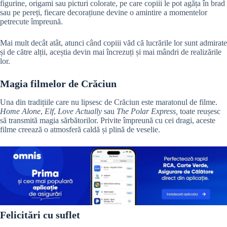
figurine, origami sau picturi colorate, pe care copiii le pot agăța în brad
sau pe pereți, fiecare decorațiune devine o amintire a momentelor
petrecute împreună.
Mai mult decât atât, atunci când copiii văd că lucrările lor sunt admirate
și de către alții, aceștia devin mai încrezuți și mai mândri de realizările
lor.
Magia filmelor de Crăciun
Una din tradițiile care nu lipsesc de Crăciun este maratonul de filme.
Home Alone
,
Elf
,
Love Actually
sau
The Polar Express,
toate reușesc
să transmită magia sărbătorilor. Privite împreună cu cei dragi, aceste
filme creează o atmosferă caldă și plină de veselie.
Felicitări cu suflet