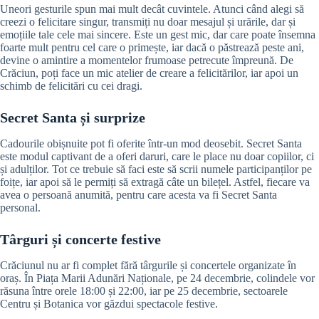
Uneori gesturile spun mai mult decât cuvintele. Atunci când alegi să
creezi o felicitare singur, transmiți nu doar mesajul și urările, dar și
emoțiile tale cele mai sincere. Este un gest mic, dar care poate însemna
foarte mult pentru cel care o primește, iar dacă o păstrează peste ani,
devine o amintire a momentelor frumoase petrecute împreună. De
Crăciun, poți face un mic atelier de creare a felicitărilor, iar apoi un
schimb de felicitări cu cei dragi.
Secret Santa și surprize
Cadourile obișnuite pot fi oferite într-un mod deosebit. Secret Santa
este modul captivant de a oferi daruri, care le place nu doar copiilor, ci
și adulților. Tot ce trebuie să faci este să scrii numele participanților pe
foițe, iar apoi să le permiți să extragă câte un bilețel. Astfel, fiecare va
avea o persoană anumită, pentru care acesta va fi Secret Santa
personal.
Târguri și concerte festive
Crăciunul nu ar fi complet fără târgurile și concertele organizate în
oraș. În Piața Marii Adunări Naționale, pe 24 decembrie, colindele vor
răsuna între orele 18:00 și 22:00, iar pe 25 decembrie, sectoarele
Centru și Botanica vor găzdui spectacole festive.