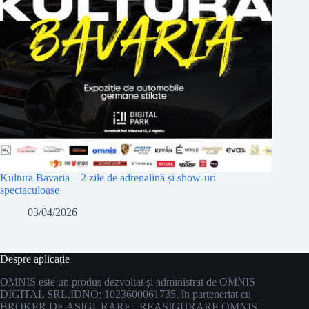
Kultura Bavaria – 2 zile de adrenalină și show-uri
spectaculoase
03/04/2026
Despre aplicație
OMNIS este un produs dezvoltat și administrat de OMNIS
DIGITAL SRL,
IDNO: 1023600061735, în parteneriat cu
BROKER DE ASIGURARE –
REASIGURARE OMNIS