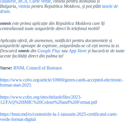
călătorie
,
RCA
,
Carte Verde
, vinieta pentru România și
Bulgaria,
vinieta
pentru Republica Moldova, și pot plăti
taxele de
drum
.
omnis
este prima aplicație din Republica Moldova care îți
centralizează toate asigurările direct în telefonul mobil!
Aplicația oferă, de asemenea, notificări pentru documentele și
asigurările aproape de expirare, asigurându-se că ești mereu la zi.
Descarcă
omnis
din
Google Play
sau
App Store
și bucură-te de toate
aceste facilități direct din palma ta!
Surse:
BNM
,
Council of Bureaux
https://www.cobx.org/article/10969/green-cards-accepted-electronic-
format-start-2025
https://www.cobx.org/sites/default/files/2023-
12/FAQ%20IMIC%20Colour%20and%20Format.pdf
https://bnm.md/ro/content/de-la-1-ianuarie-2025-certificatul-carte-
verde-format-digital