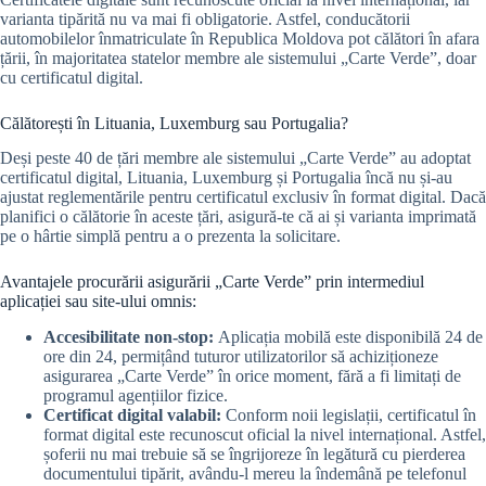
varianta tipărită nu va mai fi obligatorie. Astfel, conducătorii
automobilelor înmatriculate în Republica Moldova pot călători în afara
țării, în majoritatea statelor membre ale sistemului „Carte Verde”, doar
cu certificatul digital.
Călătorești în Lituania, Luxemburg sau Portugalia?
Deși peste 40 de țări membre ale sistemului „Carte Verde” au adoptat
certificatul digital, Lituania, Luxemburg și Portugalia încă nu și-au
ajustat reglementările pentru certificatul exclusiv în format digital. Dacă
planifici o călătorie în aceste țări, asigură-te că ai și varianta imprimată
pe o hârtie simplă pentru a o prezenta la solicitare.
Avantajele procurării asigurării „Carte Verde” prin intermediul
aplicației sau site-ului omnis:
Accesibilitate non-stop:
Aplicația mobilă este disponibilă 24 de
ore din 24, permițând tuturor utilizatorilor să achiziționeze
asigurarea „Carte Verde” în orice moment, fără a fi limitați de
programul agențiilor fizice.
Certificat digital valabil:
Conform noii legislații, certificatul în
format digital este recunoscut oficial la nivel internațional. Astfel,
șoferii nu mai trebuie să se îngrijoreze în legătură cu pierderea
documentului tipărit, avându-l mereu la îndemână pe telefonul