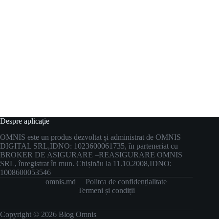
Despre aplicație
OMNIS este un produs dezvoltat și administrat de OMNIS
DIGITAL SRL,
IDNO: 1023600061735, în parteneriat cu
BROKER DE ASIGURARE –
REASIGURARE OMNIS
SRL, înregistrat în mun. Chișinău la 11.10.2008,
IDNO:
1008600053546
omnis.md
Politca de confidențialitate
Termeni și condiții
Copyright © 2026 Blog Omnis