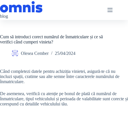
Sari
la
conținut
blog
Cum să introduci corect numărul de înmatriculare și ce să
verifici când cumperi vinieta?
Olesea Cember
25/04/2024
Când completezi datele pentru achiziția vinietei, asigură-te că nu
incluzi spații, cratime sau alte semne între caracterele numărului de
înmatriculare.
De asemenea, verifică cu atenție pe bonul de plată că numărul de
înmatriculare, tipul vehiculului și perioada de valabilitate sunt corecte și
corespund cu detaliile vehiculului tău.