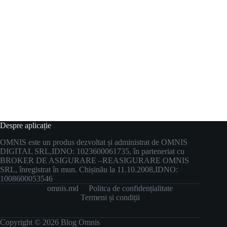
Despre aplicație
OMNIS este un produs dezvoltat și administrat de OMNIS
DIGITAL SRL,
IDNO: 1023600061735, în parteneriat cu
BROKER DE ASIGURARE –
REASIGURARE OMNIS
SRL, înregistrat în mun. Chișinău la 11.10.2008,
IDNO:
1008600053546
omnis.md
Politca de confidențialitate
Termeni și condiții
Copyright © 2026 Blog Omnis