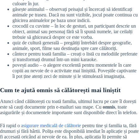
culoare în jur.
găsește animalul – observați peisajul și încercați să identificați
animale pe traseu. Dacă nu sunt vizibile, jocul poate continua cu
ghicirea animalelor pe baza unor indicii.
crocodil cu cuvinte – în loc de gesturi, un participant descrie un
obiect, animal sau personaj fără să îi spună numele, iar ceilalți
trebuie să ghicească despre ce este vorba.
quiz de cultură generală – pregătiți întrebări despre geografie,
animale, sport, filme sau destinația spre care călătoriți.
cântece pentru toată familia – creați o listă cu melodiile preferate
și transformați drumul într-un mini karaoke.
povești audio – o alegere excelentă pentru momentele în care
copiii au nevoie de o activitate mai liniștită. Poveștile captivante
îi pot ține atenți zeci de minute și le stimulează imaginația.
Cum te ajută omnis să călătorești mai liniștit
Atunci când călătorești cu toată familia, ultimul lucru pe care îl dorești
este să cauți documente prin e-mailuri sau mape. Cu
omnis
, toate
asigurările și documentele importante sunt disponibile direct în telefon.
Fă rapid o
asigurare medicală de călătorie
pentru tine și familia ta, fără
drumuri și fără hârtii. Polița este disponibilă imediat în aplicație și poate
fi accesată oricând ai nevoie de ea. În plus, aplicația îți permite să