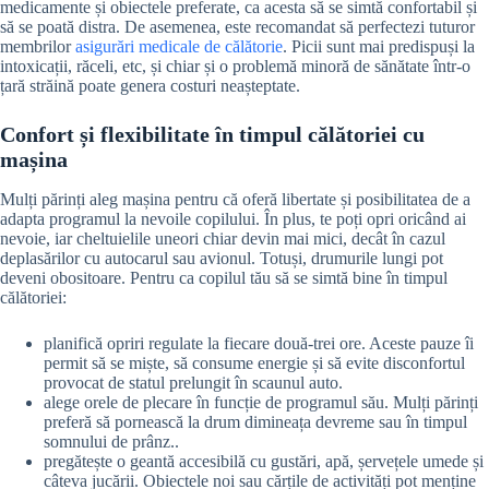
medicamente și obiectele preferate, ca acesta să se simtă confortabil și
să se poată distra. De asemenea, este recomandat să perfectezi tuturor
membrilor
asigurări medicale de călătorie
. Picii sunt mai predispuși la
intoxicații, răceli, etc, și chiar și o problemă minoră de sănătate într-o
țară străină poate genera costuri neașteptate.
Confort și flexibilitate în timpul călătoriei cu
mașina
Mulți părinți aleg mașina pentru că oferă libertate și posibilitatea de a
adapta programul la nevoile copilului. În plus, te poți opri oricând ai
nevoie, iar cheltuielile uneori chiar devin mai mici, decât în cazul
deplasărilor cu autocarul sau avionul. Totuși, drumurile lungi pot
deveni obositoare. Pentru ca copilul tău să se simtă bine în timpul
călătoriei:
planifică opriri regulate la fiecare două-trei ore. Aceste pauze îi
permit să se miște, să consume energie și să evite disconfortul
provocat de statul prelungit în scaunul auto.
alege orele de plecare în funcție de programul său. Mulți părinți
preferă să pornească la drum dimineața devreme sau în timpul
somnului de prânz..
pregătește o geantă accesibilă cu gustări, apă, șervețele umede și
câteva jucării. Obiectele noi sau cărțile de activități pot menține