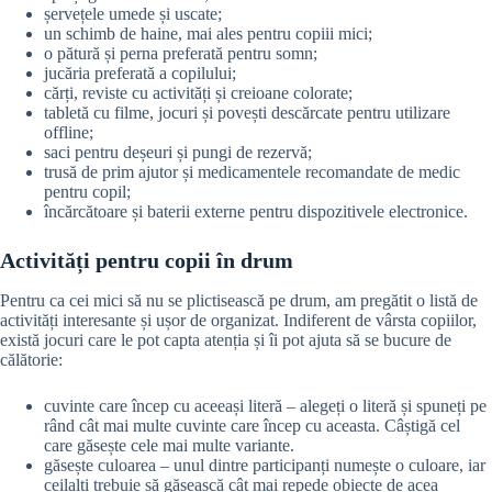
șervețele umede și uscate;
un schimb de haine, mai ales pentru copiii mici;
o pătură și perna preferată pentru somn;
jucăria preferată a copilului;
cărți, reviste cu activități și creioane colorate;
tabletă cu filme, jocuri și povești descărcate pentru utilizare
offline;
saci pentru deșeuri și pungi de rezervă;
trusă de prim ajutor și medicamentele recomandate de medic
pentru copil;
încărcătoare și baterii externe pentru dispozitivele electronice.
Activități pentru copii în drum
Pentru ca cei mici să nu se plictisească pe drum, am pregătit o listă de
activități interesante și ușor de organizat. Indiferent de vârsta copiilor,
există jocuri care le pot capta atenția și îi pot ajuta să se bucure de
călătorie:
cuvinte care încep cu aceeași literă – alegeți o literă și spuneți pe
rând cât mai multe cuvinte care încep cu aceasta. Câștigă cel
care găsește cele mai multe variante.
găsește culoarea – unul dintre participanți numește o culoare, iar
ceilalți trebuie să găsească cât mai repede obiecte de acea