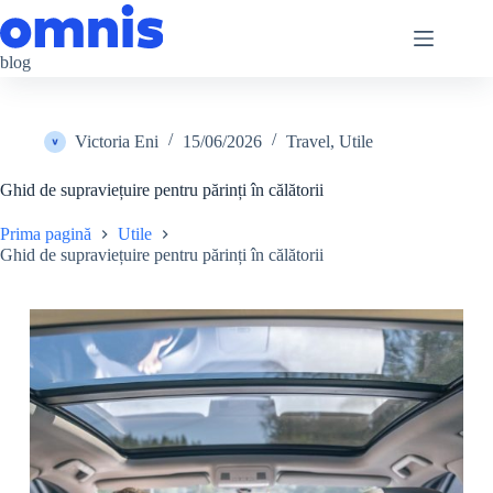
Sari
la
conținut
blog
Victoria Eni
15/06/2026
Travel
,
Utile
Ghid de supraviețuire pentru părinți în călătorii
Prima pagină
Utile
Ghid de supraviețuire pentru părinți în călătorii