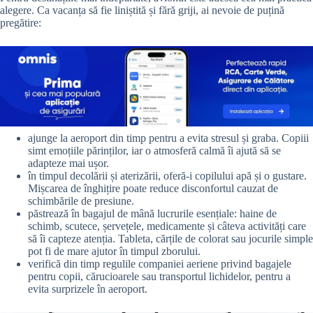
alegere. Ca vacanța să fie liniștită și fără griji, ai nevoie de puțină
pregătire:
ajunge la aeroport din timp pentru a evita stresul și graba. Copiii
simt emoțiile părinților, iar o atmosferă calmă îi ajută să se
adapteze mai ușor.
în timpul decolării și aterizării, oferă-i copilului apă și o gustare.
Mișcarea de înghițire poate reduce disconfortul cauzat de
schimbările de presiune.
păstrează în bagajul de mână lucrurile esențiale: haine de
schimb, scutece, șervețele, medicamente și câteva activități care
să îi capteze atenția. Tableta, cărțile de colorat sau jocurile simple
pot fi de mare ajutor în timpul zborului.
verifică din timp regulile companiei aeriene privind bagajele
pentru copii, cărucioarele sau transportul lichidelor, pentru a
evita surprizele în aeroport.