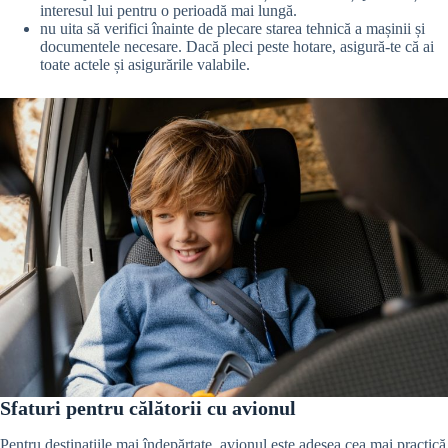
interesul lui pentru o perioadă mai lungă.
nu uita să verifici înainte de plecare starea tehnică a mașinii și
documentele necesare. Dacă pleci peste hotare, asigură-te că ai
toate actele și asigurările valabile.
Sfaturi pentru călătorii cu avionul
Pentru destinațiile mai îndepărtate, avionul este adesea cea mai practică