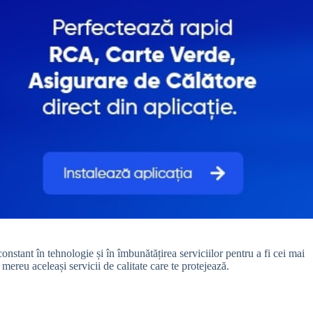
constant în tehnologie și în îmbunătățirea serviciilor pentru a fi cei mai
mereu aceleași servicii de calitate care te protejează.