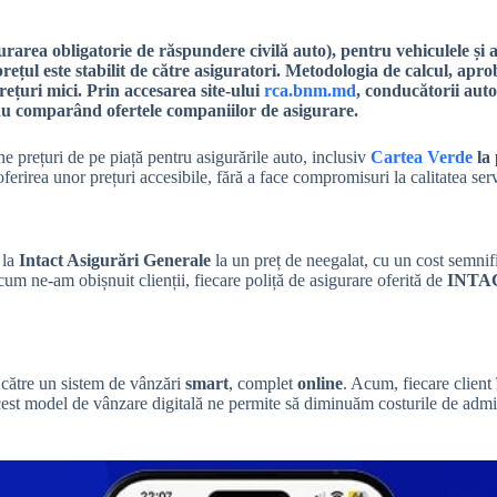
rea obligatorie de răspundere civilă auto), pentru vehiculele și asi
prețul este stabilit de către asiguratori. Metodologia de calcul, ap
prețuri mici. Prin accesarea site-ului
rca.bnm.md
, conducătorii auto
comparând ofertele companiilor de asigurare.
e prețuri de pe piață pentru asigurările auto, inclusiv
Cartea Verde
la 
ferirea unor prețuri accesibile, fără a face compromisuri la calitatea serv
 la
Intact Asigurări Generale
la un preț de neegalat, cu un cost semnif
cum ne-am obișnuit clienții, fiecare poliță de asigurare oferită de
INTA
ei către un sistem de vânzări
smart
, complet
online
. Acum, fiecare client
est model de vânzare digitală ne permite să diminuăm costurile de adminis