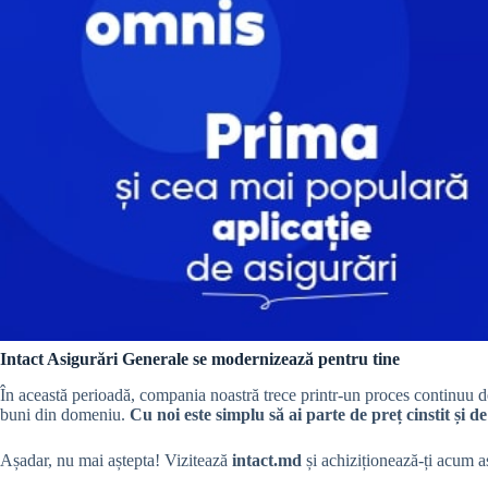
Intact Asigurări Generale se modernizează pentru tine
În această perioadă, compania noastră trece printr-un proces continuu 
buni din domeniu.
Cu noi este simplu să ai parte de preț cinstit și 
Așadar, nu mai aștepta! Vizitează
intact.md
și achiziționează-ți acum a