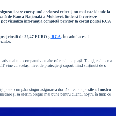
gurații care corespund acelorași criterii, nu mai este identic la
robată de Banca Națională a Moldovei, tinde să favorizeze
 pot vizualiza informația completă privitor la costul poliței RCA
preț cinstit de 22,47 EURO
și
RCA
. În cadrul acestei
iciilor.
icativ mai mic comparativ cu alte oferte de pe piață. Totuși, reducerea
CT
vine cu același nivel de protecție și suport, fiind susținută de o
 își poate cumpăra singur asigurarea dorită direct de pe
site-ul nostru –
trare și să oferim prețuri mai bune pentru clienții noștri, în timp ce