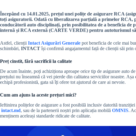
Începând cu 14.01.2025, prețul unei polițe de asigurare RCA (asigura
toți asiguratorii. Odată cu liberalizarea parțială a primelor RCA, 
conducătorii auto disciplinați, prin posibilitatea de a beneficia de 
internă și RCA externă (CARTE VERDE) pentru autoturismul său 
Astfel, clienții
Intact Asigurări Generale
pot beneficia de cele mai bun
schimbări,
INTACT
își confirmă angajamentul față de clienții săi prin o
Preț cinstit, fără sacrificii la calitate
De acum înainte, poți achiziționa aproape orice tip de asigurare auto de
prețului nu înseamnă că vei pierde din calitatea serviciilor noastre. Așa 
echipă profesionistă, gata să îți ofere tot ajutorul de care ai nevoie.
Cum am ajuns la aceste prețuri mici?
Ieftinirea polițelor de asigurare a fost posibilă inclusiv datorită tranziți
intact.md
, sau de la partenerii noștri prin aplicația mobilă
OMNIS
. Ac
menținem aceleași standarde ridicate de calitate.