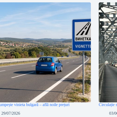
umpește vinieta bulgară – află noile prețuri
Circulație 
29/07/2026
03/0