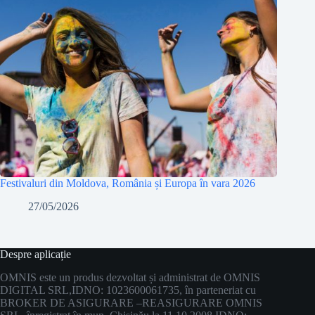
Festivaluri din Moldova, România și Europa în vara 2026
27/05/2026
Despre aplicație
OMNIS este un produs dezvoltat și administrat de OMNIS
DIGITAL SRL,
IDNO: 1023600061735, în parteneriat cu
BROKER DE ASIGURARE –
REASIGURARE OMNIS