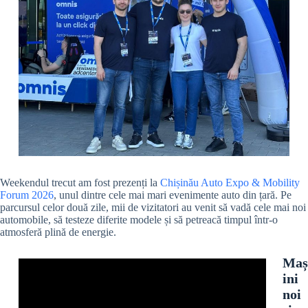
Weekendul trecut am fost prezenți la
Chișinău Auto Expo & Mobility
Forum 2026
, unul dintre cele mai mari evenimente auto din țară. Pe
parcursul celor două zile, mii de vizitatori au venit să vadă cele mai noi
automobile, să testeze diferite modele și să petreacă timpul într-o
atmosferă plină de energie.
Maș
ini
noi