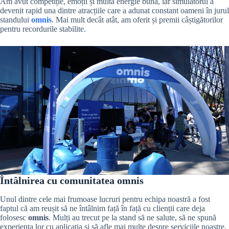
Am avut competiție, emoții și multă energie bună, iar simulatorul a
devenit rapid una dintre atracțiile care a adunat constant oameni în jurul
standului
omnis
. Mai mult decât atât, am oferit și premii câștigătorilor
pentru recordurile stabilite.
Întâlnirea cu comunitatea omnis
Unul dintre cele mai frumoase lucruri pentru echipa noastră a fost
faptul că am reușit să ne întâlnim față în față cu clienții care deja
folosesc
omnis
. Mulți au trecut pe la stand să ne salute, să ne spună
experiența lor cu aplicația și să afle mai multe despre serviciile noastre.