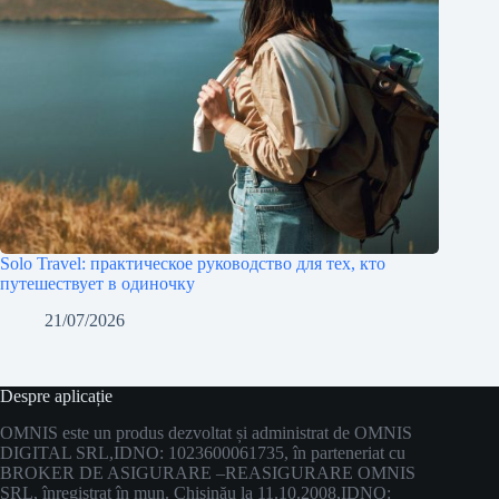
Solo Travel: практическое руководство для тех, кто
путешествует в одиночку
21/07/2026
Despre aplicație
OMNIS este un produs dezvoltat și administrat de OMNIS
DIGITAL SRL,
IDNO: 1023600061735, în parteneriat cu
BROKER DE ASIGURARE –
REASIGURARE OMNIS
SRL, înregistrat în mun. Chișinău la 11.10.2008,
IDNO: