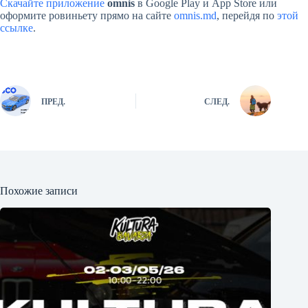
Скачайте приложение
omnis
в Google Play и App Store или
оформите ровиньету прямо на сайте
omnis.md
, перейдя по
этой
ссылке
.
ПРЕД.
СЛЕД.
Похожие записи