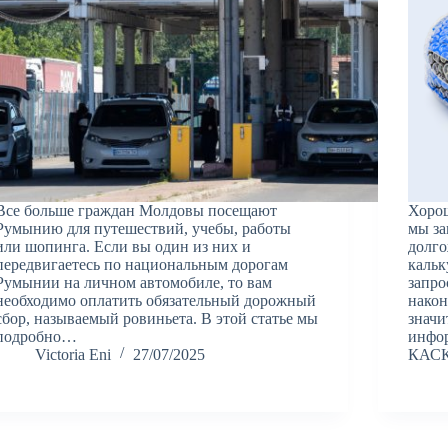
Все больше граждан Молдовы посещают
Хорош
Румынию для путешествий, учебы, работы
мы за
или шопинга. Если вы один из них и
долг
передвигаетесь по национальным дорогам
каль
Румынии на личном автомобиле, то вам
запро
необходимо оплатить обязательный дорожный
након
сбор, называемый ровиньета. В этой статье мы
значи
подробно…
инфо
Victoria Eni
27/07/2025
КАСК