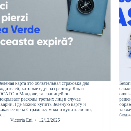
Зеленая карта это обязательная страховка для
Безоп
водителей, которые едут за границу. Как и
сложн
ОСАГО в Молдове, за границей она
omnis
покрывает расходы третьих лиц в случае
реше
аварии. Где можно купить Зеленую карту и
образ
какая ее цена Страховку можно купить лично,
также
в…
бюдж
Victoria Eni
12/12/2025