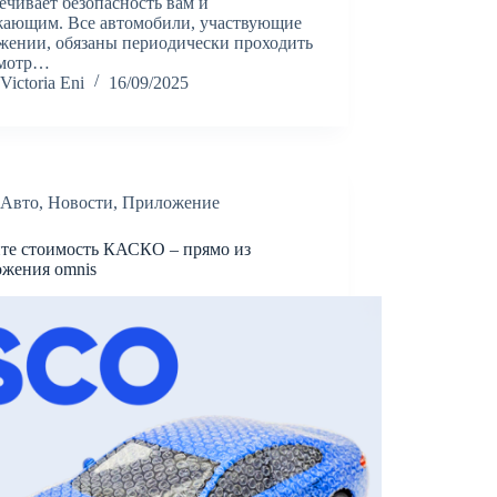
ечивает безопасность вам и
жающим. Все автомобили, участвующие
жении, обязаны периодически проходить
смотр…
Victoria Eni
16/09/2025
Авто
,
Новости
,
Приложение
те стоимость КАСКО – прямо из
ожения omnis