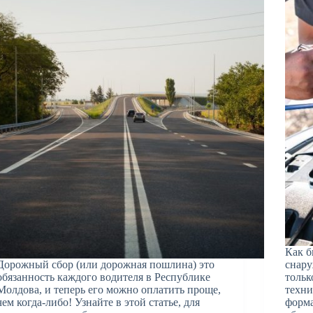
Как б
Дорожный сбор (или дорожная пошлина) это
снару
обязанность каждого водителя в Республике
тольк
Молдова, и теперь его можно оплатить проще,
техни
чем когда-либо! Узнайте в этой статье, для
форма