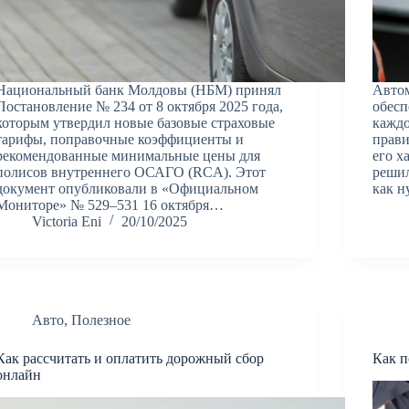
Национальный банк Молдовы (НБМ) принял
Автом
Постановление № 234 от 8 октября 2025 года,
обесп
которым утвердил новые базовые страховые
каждо
тарифы, поправочные коэффициенты и
прави
рекомендованные минимальные цены для
его х
полисов внутреннего ОСАГО (RCA). Этот
решил
документ опубликовали в «Официальном
как н
Мониторе» № 529–531 16 октября…
Victoria Eni
20/10/2025
Авто
,
Полезное
Как рассчитать и оплатить дорожный сбор
Как п
онлайн