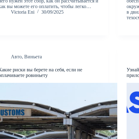
чего нужен этот сбор, как он рассчитывается и
обесп
как вы можете его оплатить, чтобы легко…
окру
Victoria Eni
30/09/2025
в дви
техо
Авто
,
Виньета
Какие риски вы берете на себя, если не
Узнай
оплачиваете ровиньету
прил