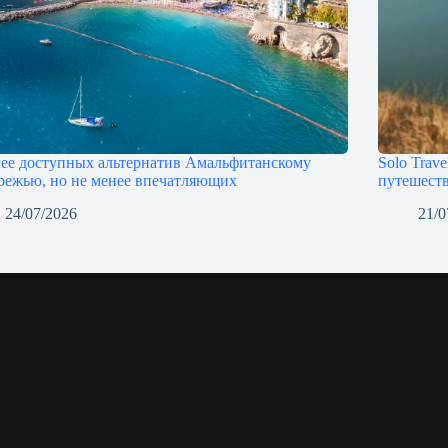
лее доступных альтернатив Амальфитанскому
Solo Trave
режью, но не менее впечатляющих
путешеств
24/07/2026
21/0