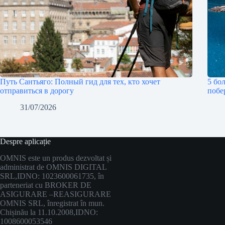
Путь Сантьяго: Полный гид для тех, кто хочет
5 бо
отправиться в дорогу
побе
31/07/2026
Despre aplicație
OMNIS este un produs dezvoltat și
administrat de OMNIS DIGITAL
SRL,
IDNO: 1023600061735, în
parteneriat cu BROKER DE
ASIGURARE –
REASIGURARE
OMNIS SRL, înregistrat în mun.
Chișinău la 11.10.2008,
IDNO:
1008600053546