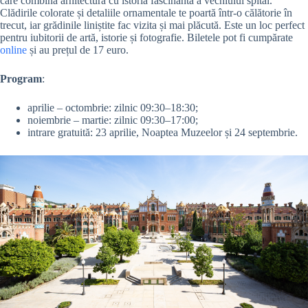
care combină arhitectura cu istoria fascinantă a vechiului spital.
Clădirile colorate și detaliile ornamentale te poartă într-o călătorie în
trecut, iar grădinile liniștite fac vizita și mai plăcută. Este un loc perfect
pentru iubitorii de artă, istorie și fotografie. Biletele pot fi cumpărate
online
și au prețul de 17 euro.
Program
:
aprilie – octombrie: zilnic 09:30–18:30;
noiembrie – martie: zilnic 09:30–17:00;
intrare gratuită: 23 aprilie, Noaptea Muzeelor și 24 septembrie.