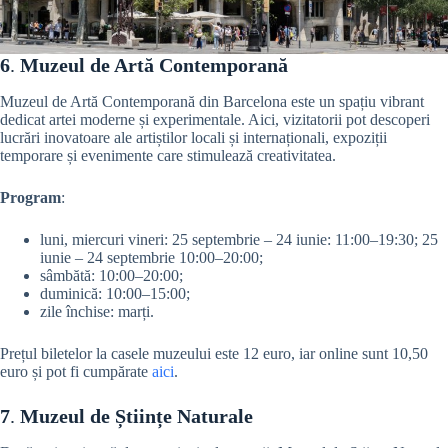
6
.
Muzeul de Artă Contemporană
Muzeul de Artă Contemporană din Barcelona este un spațiu vibrant
dedicat artei moderne și experimentale. Aici, vizitatorii pot descoperi
lucrări inovatoare ale artiștilor locali și internaționali, expoziții
temporare și evenimente care stimulează creativitatea.
Program
:
luni, miercuri vineri: 25 septembrie – 24 iunie: 11:00–19:30; 25
iunie – 24 septembrie 10:00–20:00;
sâmbătă: 10:00–20:00;
duminică: 10:00–15:00;
zile închise: marți.
Prețul biletelor la casele muzeului este 12 euro, iar online sunt 10,50
euro și pot fi cumpărate
aici
.
7
.
Muzeul de Științe Naturale