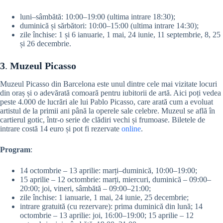
luni–sâmbătă: 10:00–19:00 (ultima intrare 18:30);
duminică și sărbători: 10:00–15:00 (ultima intrare 14:30);
zile închise: 1 și 6 ianuarie, 1 mai, 24 iunie, 11 septembrie, 8, 25
și 26 decembrie.
3
.
Muzeul Picasso
Muzeul Picasso din Barcelona este unul dintre cele mai vizitate locuri
din oraș și o adevărată comoară pentru iubitorii de artă. Aici poți vedea
peste 4.000 de lucrări ale lui Pablo Picasso, care arată cum a evoluat
artistul de la primii ani până la operele sale celebre. Muzeul se află în
cartierul gotic, într-o serie de clădiri vechi și frumoase. Biletele de
intrare costă 14 euro și pot fi rezervate
online
.
Program
:
14 octombrie – 13 aprilie: marți–duminică, 10:00–19:00;
15 aprilie – 12 octombrie: marți, miercuri, duminică – 09:00–
20:00; joi, vineri, sâmbătă – 09:00–21:00;
zile închise: 1 ianuarie, 1 mai, 24 iunie, 25 decembrie;
intrare gratuită (cu rezervare): prima duminică din lună; 14
octombrie – 13 aprilie: joi, 16:00–19:00; 15 aprilie – 12