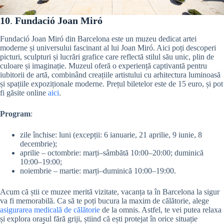
10
.
Fundació Joan Miró
Fundació Joan Miró din Barcelona este un muzeu dedicat artei
moderne și universului fascinant al lui Joan Miró. Aici poți descoperi
picturi, sculpturi și lucrări grafice care reflectă stilul său unic, plin de
culoare și imaginație. Muzeul oferă o experiență captivantă pentru
iubitorii de artă, combinând creațiile artistului cu arhitectura luminoasă
și spațiile expoziționale moderne. Prețul biletelor este de 15 euro, și pot
fi găsite online
aici
.
Program
:
zile închise: luni (excepții: 6 ianuarie, 21 aprilie, 9 iunie, 8
decembrie);
aprilie – octombrie: marți–sâmbătă 10:00–20:00; duminică
10:00–19:00;
noiembrie – martie: marți–duminică 10:00–19:00.
Acum că știi ce muzee merită vizitate, vacanța ta în Barcelona la sigur
va fi memorabilă. Ca să te poți bucura la maxim de călătorie, alege
asigurarea medicală de călătorie
de la omnis. Astfel, te vei putea relaxa
și explora orașul fără griji, știind că ești protejat în orice situație