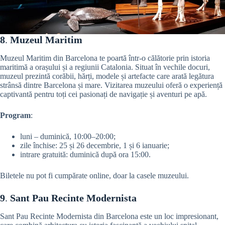
8
.
Muzeul Maritim
Muzeul Maritim din Barcelona te poartă într-o călătorie prin istoria
maritimă a orașului și a regiunii Catalonia. Situat în vechile docuri,
muzeul prezintă corăbii, hărți, modele și artefacte care arată legătura
strânsă dintre Barcelona și mare. Vizitarea muzeului oferă o experiență
captivantă pentru toți cei pasionați de navigație și aventuri pe apă.
Program
:
luni – duminică, 10:00–20:00;
zile închise: 25 și 26 decembrie, 1 și 6 ianuarie;
intrare gratuită: duminică după ora 15:00.
Biletele nu pot fi cumpărate online, doar la casele muzeului.
9
.
Sant Pau Recinte Modernista
Sant Pau Recinte Modernista din Barcelona este un loc impresionant,