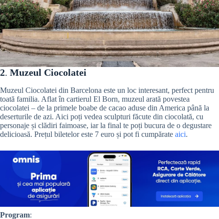
2
.
Muzeul Ciocolatei
Muzeul Ciocolatei din Barcelona este un loc interesant, perfect pentru
toată familia. Aflat în cartierul El Born, muzeul arată povestea
ciocolatei – de la primele boabe de cacao aduse din America până la
deserturile de azi. Aici poți vedea sculpturi făcute din ciocolată, cu
personaje și clădiri faimoase, iar la final te poți bucura de o degustare
delicioasă. Prețul biletelor este 7 euro și pot fi cumpărate
aici
.
Program
: