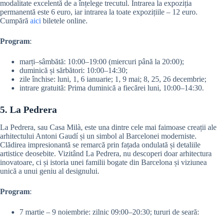
modalitate excelentă de a înțelege trecutul. Intrarea la expoziția
permanentă este 6 euro, iar intrarea la toate expozițiile – 12 euro.
Cumpără
aici
biletele online.
Program
:
marți–sâmbătă: 10:00–19:00 (miercuri până la 20:00);
duminică și sărbători: 10:00–14:30;
zile închise: luni, 1, 6 ianuarie; 1, 9 mai; 8, 25, 26 decembrie;
intrare gratuită: Prima duminică a fiecărei luni, 10:00–14:30.
5. La Pedrera
La Pedrera, sau Casa Milà, este una dintre cele mai faimoase creații ale
arhitectului Antoni Gaudí și un simbol al Barcelonei moderniste.
Clădirea impresionantă se remarcă prin fațada ondulată și detaliile
artistice deosebite. Vizitând La Pedrera, nu descoperi doar arhitectura
inovatoare, ci și istoria unei familii bogate din Barcelona și viziunea
unică a unui geniu al designului.
Program
:
7 martie – 9 noiembrie: zilnic 09:00–20:30; tururi de seară: