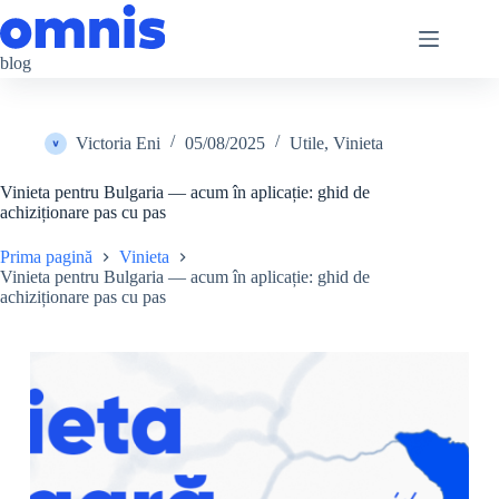
Sari
la
conținut
blog
Victoria Eni
05/08/2025
Utile
,
Vinieta
Vinieta pentru Bulgaria — acum în aplicație: ghid de
achiziționare pas cu pas
Prima pagină
Vinieta
Vinieta pentru Bulgaria — acum în aplicație: ghid de
achiziționare pas cu pas