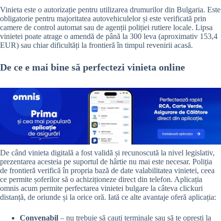
Vinieta este o autorizație pentru utilizarea drumurilor din Bulgaria. Este
obligatorie pentru majoritatea autovehiculelor și este verificată prin
camere de control automat sau de agenții poliției rutiere locale. Lipsa
vinietei poate atrage o amendă de până la 300 leva (aproximativ 153,4
EUR) sau chiar dificultăți la frontieră în timpul revenirii acasă.
De ce e mai bine să perfectezi vinieta online
De când vinieta digitală a fost validă și recunoscută la nivel legislativ,
prezentarea acesteia pe suportul de hârtie nu mai este necesar. Poliția
de frontieră verifică în propria bază de date valabilitatea vinietei, ceea
ce permite șoferilor să o achiziționeze direct din telefon. Aplicația
omnis acum permite perfectarea vinietei bulgare la câteva clickuri
distanță, de oriunde și la orice oră. Iată ce alte avantaje oferă aplicația:
Convenabil
– nu trebuie să cauți terminale sau să te oprești la