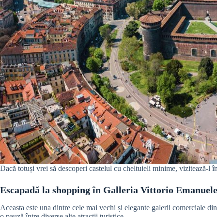
Dacă totuși vrei să descoperi castelul cu cheltuieli minime, vizitează-l 
Escapadă la shopping în Galleria Vittorio Emanuel
Aceasta este una dintre cele mai vechi și elegante galerii comerciale din
o pauză între diverse alte atracții turistice.