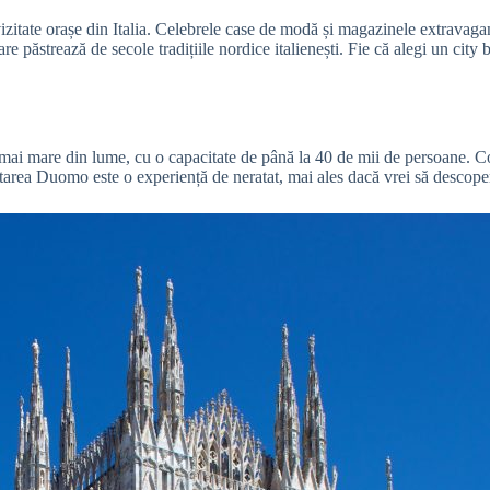
zitate orașe din Italia. Celebrele case de modă și magazinele extravagan
are păstrează de secole tradițiile nordice italienești. Fie că alegi un ci
cea mai mare din lume, cu o capacitate de până la 40 de mii de persoane. 
zitarea Duomo este o experiență de neratat, mai ales dacă vrei să descop