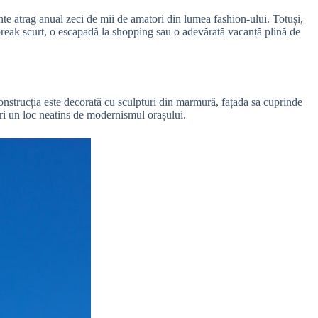
te atrag anual zeci de mii de amatori din lumea fashion-ului. Totuși,
ty break scurt, o escapadă la shopping sau o adevărată vacanță plină de
Construcția este decorată cu sculpturi din marmură, fațada sa cuprinde
eri un loc neatins de modernismul orașului.