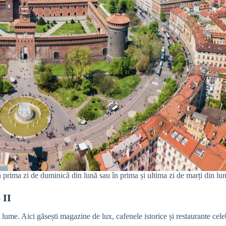
în prima zi de duminică din lună sau în prima și ultima zi de marți din lu
e II
 lume. Aici găsești magazine de lux, cafenele istorice și restaurante cele