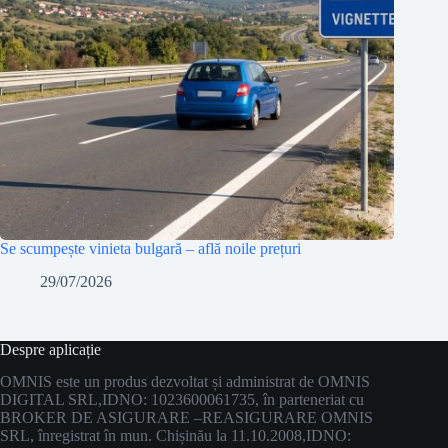
Se scumpește vinieta bulgară – află noile prețuri
29/07/2026
Despre aplicație
OMNIS este un produs dezvoltat și administrat de OMNIS
DIGITAL SRL,
IDNO: 1023600061735, în parteneriat cu
BROKER DE ASIGURARE –
REASIGURARE OMNIS
SRL, înregistrat în mun. Chișinău la 11.10.2008,
IDNO: