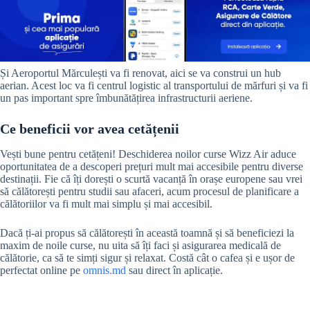
Și Aeroportul Mărculești va fi renovat, aici se va construi un hub
aerian. Acest loc va fi centrul logistic al transportului de mărfuri și va fi
un pas important spre îmbunătățirea infrastructurii aeriene.
Ce beneficii vor avea cetățenii
Vești bune pentru cetățeni! Deschiderea noilor curse Wizz Air aduce
oportunitatea de a descoperi prețuri mult mai accesibile pentru diverse
destinații. Fie că îți dorești o scurtă vacanță în orașe europene sau vrei
să călătorești pentru studii sau afaceri, acum procesul de planificare a
călătoriilor va fi mult mai simplu și mai accesibil.
Dacă ți-ai propus să călătorești în această toamnă și să beneficiezi la
maxim de noile curse, nu uita să îți faci și asigurarea medicală de
călătorie, ca să te simți sigur și relaxat. Costă cât o cafea și e ușor de
perfectat online pe
omnis.md
sau direct în aplicație.