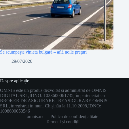
Se scumpește vinieta bulgară – află noile prețuri
29/07/2026
Despre aplicație
OMNIS este un produs dezvoltat și administrat de OMNIS
DIGITAL SRL,
IDNO: 1023600061735, în parteneriat cu
BROKER DE ASIGURARE –
REASIGURARE OMNIS
SRL, înregistrat în mun. Chișinău la 11.10.2008,
IDNO:
1008600053546
omnis.md
Politca de confidențialitate
Termeni și condiții