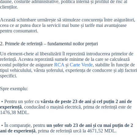
daune, costurile administrative, politica internă și profilul de risc al
clienților.
Această schimbare urmărește să stimuleze concurența între asigurători,
ceea ce ar putea duce la servicii mai bune și tarife mai avantajoase
pentru consumatori.
2. Primele de referință – fundamentul noilor prețuri
Un element-cheie al liberalizării îl reprezintă introducerea primelor de
referință. Acestea reprezintă sumele minime de la care se calculează
costul polițelor de asigurare
RCA
și
Carte Verde
, stabilite în funcție de
tipul vehiculului, vârsta șoferului, experiența de conducere și alți factori
specifici.
Spre exemplu:
• Pentru un șofer cu
vârsta de peste 23 de ani și cel puțin 2 ani de
experiență
, conducând o mașină electrică, prima de referință este de
1476,38 MDL.
• În comparație, pentru
un șofer sub 23 de ani și cu mai puțin de 2
ani de experiență
, prima de referință urcă la 4671,52 MDL.