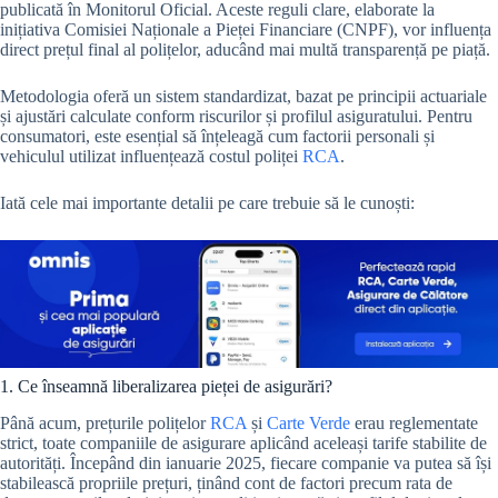
publicată în Monitorul Oficial. Aceste reguli clare, elaborate la
inițiativa Comisiei Naționale a Pieței Financiare (CNPF), vor influența
direct prețul final al polițelor, aducând mai multă transparență pe piață.
Metodologia oferă un sistem standardizat, bazat pe principii actuariale
și ajustări calculate conform riscurilor și profilul asiguratului. Pentru
consumatori, este esențial să înțeleagă cum factorii personali și
vehiculul utilizat influențează costul poliței
RCA
.
Iată cele mai importante detalii pe care trebuie să le cunoști:
1. Ce înseamnă liberalizarea pieței de asigurări?
Până acum, prețurile polițelor
RCA
și
Carte Verde
erau reglementate
strict, toate companiile de asigurare aplicând aceleași tarife stabilite de
autorități. Începând din ianuarie 2025, fiecare companie va putea să își
stabilească propriile prețuri, ținând cont de factori precum rata de