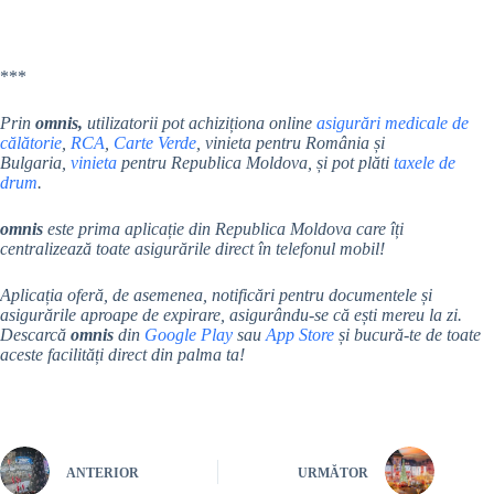
***
Prin
omnis,
utilizatorii pot achiziționa online
asigurări medicale de
călătorie
,
RCA
,
Carte Verde
, vinieta pentru România și
Bulgaria,
vinieta
pentru Republica Moldova, și pot plăti
taxele de
drum
.
omnis
este prima aplicație din Republica Moldova care îți
centralizează toate asigurările direct în telefonul mobil!
Aplicația oferă, de asemenea, notificări pentru documentele și
asigurările aproape de expirare, asigurându-se că ești mereu la zi.
Descarcă
omnis
din
Google Play
sau
App Store
și bucură-te de toate
aceste facilități direct din palma ta!
ANTERIOR
URMĂTOR