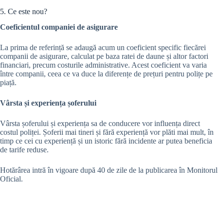
5. Ce este nou?
Coeficientul companiei de asigurare
La prima de referință se adaugă acum un coeficient specific fiecărei
companii de asigurare, calculat pe baza ratei de daune și altor factori
financiari, precum costurile administrative. Acest coeficient va varia
între companii, ceea ce va duce la diferențe de prețuri pentru polițe pe
piață.
Vârsta și experiența șoferului
Vârsta șoferului și experiența sa de conducere vor influența direct
costul poliței. Șoferii mai tineri și fără experiență vor plăti mai mult, în
timp ce cei cu experiență și un istoric fără incidente ar putea beneficia
de tarife reduse.
Hotărârea intră în vigoare după 40 de zile de la publicarea în Monitorul
Oficial.