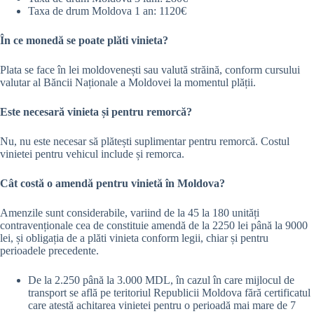
Taxa de drum Moldova 1 an: 1120€
În ce monedă se poate plăti vinieta?
Plata se face în lei moldovenești sau valută străină, conform cursului
valutar al Băncii Naționale a Moldovei la momentul plății.
Este necesară vinieta și pentru remorcă?
Nu, nu este necesar să plătești suplimentar pentru remorcă. Costul
vinietei pentru vehicul include și remorca.
Cât costă o amendă pentru vinietă în Moldova?
Amenzile sunt considerabile, variind de la 45 la 180 unități
contravenționale cea de constituie amendă de la 2250 lei până la 9000
lei, și obligația de a plăti vinieta conform legii, chiar și pentru
perioadele precedente.
De la 2.250 până la 3.000 MDL, în cazul în care mijlocul de
transport se află pe teritoriul Republicii Moldova fără certificatul
care atestă achitarea vinietei pentru o perioadă mai mare de 7