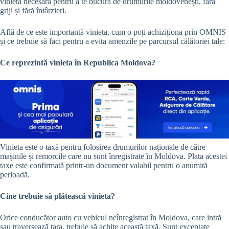
vinieta necesară pentru a te bucura de drumurile moldovenești, fără
griji și fără întârzieri.
Află de ce este importantă vinieta, cum o poți achiziționa prin OMNIS
și ce trebuie să faci pentru a evita amenzile pe parcursul călătoriei tale:
Ce reprezintă vinieta în Republica Moldova?
Vinieta este o taxă pentru folosirea drumurilor naționale de către
mașinile și remorcile care nu sunt înregistrate în Moldova. Plata acestei
taxe este confirmată printr-un document valabil pentru o anumită
perioadă.
Cine trebuie să plătească vinieta?
Orice conducător auto cu vehicul neînregistrat în Moldova, care intră
sau traversează țara, trebuie să achite această taxă. Sunt exceptate