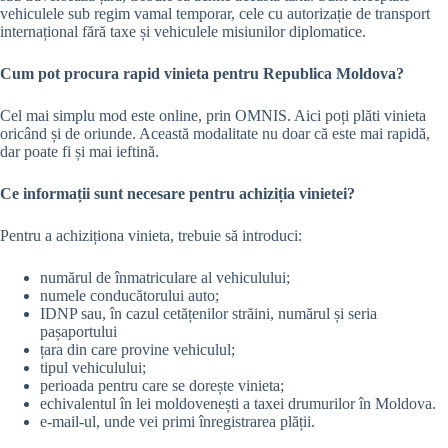
vehiculele sub regim vamal temporar, cele cu autorizație de transport
internațional fără taxe și vehiculele misiunilor diplomatice.
Cum pot procura rapid vinieta pentru Republica Moldova?
Cel mai simplu mod este online, prin OMNIS. Aici poți plăti vinieta
oricând și de oriunde. Această modalitate nu doar că este mai rapidă,
dar poate fi și mai ieftină.
Ce informații sunt necesare pentru achiziția vinietei?
Pentru a achiziționa vinieta, trebuie să introduci:
numărul de înmatriculare al vehiculului;
numele conducătorului auto;
IDNP sau, în cazul cetățenilor străini, numărul și seria
pașaportului
țara din care provine vehiculul;
tipul vehiculului;
perioada pentru care se dorește vinieta;
echivalentul în lei moldovenești a taxei drumurilor în Moldova.
e-mail-ul, unde vei primi înregistrarea plății.