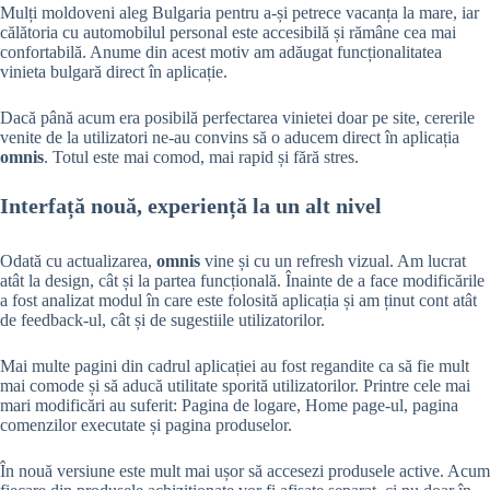
Mulți moldoveni aleg Bulgaria pentru a-și petrece vacanța la mare, iar
călătoria cu automobilul personal este accesibilă și rămâne cea mai
confortabilă. Anume din acest motiv am adăugat funcționalitatea
vinieta bulgară direct în aplicație.
Dacă până acum era posibilă perfectarea vinietei doar pe site, cererile
venite de la utilizatori ne-au convins să o aducem direct în aplicația
omnis
. Totul este mai comod, mai rapid și fără stres.
Interfață nouă, experiență la un alt nivel
Odată cu actualizarea,
omnis
vine și cu un refresh vizual. Am lucrat
atât la design, cât și la partea funcțională. Înainte de a face modificările
a fost analizat modul în care este folosită aplicația și am ținut cont atât
de feedback-ul, cât și de sugestiile utilizatorilor.
Mai multe pagini din cadrul aplicației au fost regandite ca să fie mult
mai comode și să aducă utilitate sporită utilizatorilor. Printre cele mai
mari modificări au suferit: Pagina de logare, Home page-ul, pagina
comenzilor executate și pagina produselor.
În nouă versiune este mult mai ușor să accesezi produsele active. Acum