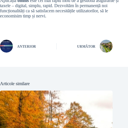
Aplicația
omnis
este cel mai rapid mod de a gestiona asigurările și
taxele – digital, simplu, rapid. Dezvoltăm în permanență noi
funcționalități ca să satisfacem necesitățile utilizatorilor, să le
economisim timp și nervi.
ANTERIOR
URMĂTOR
Articole similare