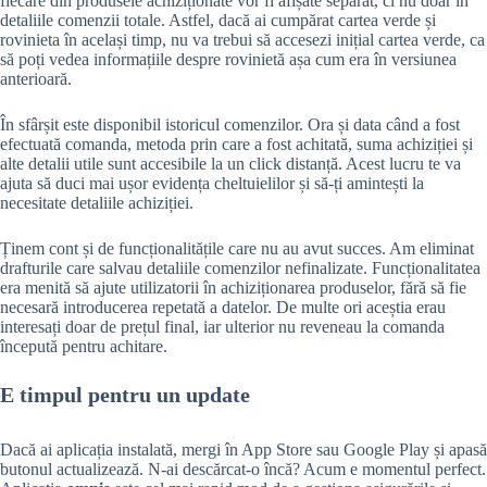
fiecare din produsele achiziționate vor fi afișate separat, ci nu doar în
detaliile comenzii totale. Astfel, dacă ai cumpărat cartea verde și
rovinieta în același timp, nu va trebui să accesezi inițial cartea verde, ca
să poți vedea informațiile despre rovinietă așa cum era în versiunea
anterioară.
În sfârșit este disponibil istoricul comenzilor. Ora și data când a fost
efectuată comanda, metoda prin care a fost achitată, suma achiziției și
alte detalii utile sunt accesibile la un click distanță. Acest lucru te va
ajuta să duci mai ușor evidența cheltuielilor și să-ți amintești la
necesitate detaliile achiziției.
Ținem cont și de funcționalitățile care nu au avut succes. Am eliminat
drafturile care salvau detaliile comenzilor nefinalizate. Funcționalitatea
era menită să ajute utilizatorii în achiziționarea produselor, fără să fie
necesară introducerea repetată a datelor. De multe ori aceștia erau
interesați doar de prețul final, iar ulterior nu reveneau la comanda
începută pentru achitare.
E timpul pentru un update
Dacă ai aplicația instalată, mergi în App Store sau Google Play și apasă
butonul actualizează. N-ai descărcat-o încă? Acum e momentul perfect.