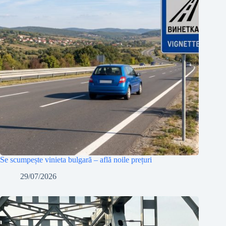
Se scumpește vinieta bulgară – află noile prețuri
29/07/2026