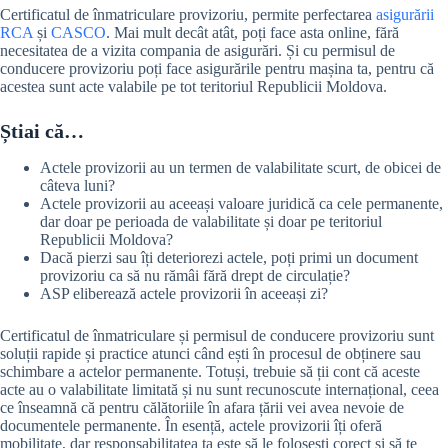
Certificatul de înmatriculare provizoriu, permite perfectarea
asigurării
RCA
și
CASCO
. Mai mult decât atât, poți face asta online, fără
necesitatea de a vizita compania de asigurări. Și cu permisul de
conducere provizoriu poți face asigurările pentru mașina ta, pentru că
acestea sunt acte valabile pe tot teritoriul Republicii Moldova.
Știai că…
Actele provizorii au un termen de valabilitate scurt, de obicei de
câteva luni?
Actele provizorii au aceeași valoare juridică ca cele permanente,
dar doar pe perioada de valabilitate și doar pe teritoriul
Republicii Moldova?
Dacă pierzi sau îți deteriorezi actele, poți primi un document
provizoriu ca să nu rămâi fără drept de circulație?
ASP eliberează actele provizorii în aceeași zi?
Certificatul de înmatriculare și permisul de conducere provizoriu sunt
soluții rapide și practice atunci când ești în procesul de obținere sau
schimbare a actelor permanente. Totuși, trebuie să ții cont că aceste
acte au o valabilitate limitată și nu sunt recunoscute internațional, ceea
ce înseamnă că pentru călătoriile în afara țării vei avea nevoie de
documentele permanente. În esență, actele provizorii îți oferă
mobilitate, dar responsabilitatea ta este să le folosești corect și să te