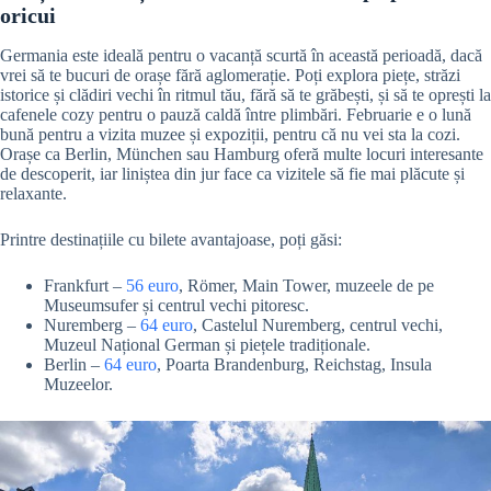
oricui
Germania este ideală pentru o vacanță scurtă în această perioadă, dacă
vrei să te bucuri de orașe fără aglomerație. Poți explora piețe, străzi
istorice și clădiri vechi în ritmul tău, fără să te grăbești, și să te oprești la
cafenele cozy pentru o pauză caldă între plimbări. Februarie e o lună
bună pentru a vizita muzee și expoziții, pentru că nu vei sta la cozi.
Orașe ca Berlin, München sau Hamburg oferă multe locuri interesante
de descoperit, iar liniștea din jur face ca vizitele să fie mai plăcute și
relaxante.
Printre destinațiile cu bilete avantajoase, poți găsi:
Frankfurt –
56 euro
, Römer, Main Tower, muzeele de pe
Museumsufer și centrul vechi pitoresc.
Nuremberg –
64 euro
, Castelul Nuremberg, centrul vechi,
Muzeul Național German și piețele tradiționale.
Berlin –
64 euro
, Poarta Brandenburg, Reichstag, Insula
Muzeelor.