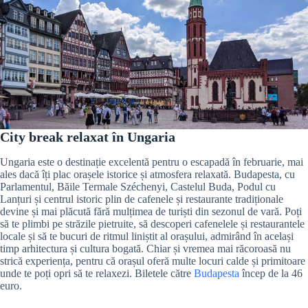
City break relaxat în Ungaria
Ungaria este o destinație excelentă pentru o escapadă în februarie, mai
ales dacă îți plac orașele istorice și atmosfera relaxată. Budapesta, cu
Parlamentul, Băile Termale Széchenyi, Castelul Buda, Podul cu
Lanțuri și centrul istoric plin de cafenele și restaurante tradiționale
devine și mai plăcută fără mulțimea de turiști din sezonul de vară. Poți
să te plimbi pe străzile pietruite, să descoperi cafenelele și restaurantele
locale și să te bucuri de ritmul liniștit al orașului, admirând în același
timp arhitectura și cultura bogată. Chiar și vremea mai răcoroasă nu
strică experiența, pentru că orașul oferă multe locuri calde și primitoare
unde te poți opri să te relaxezi. Biletele către
Budapesta
încep de la 46
euro.