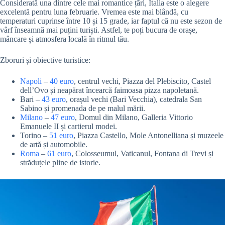
Considerată una dintre cele mai romantice țări, Italia este o alegere
excelentă pentru luna februarie. Vremea este mai blândă, cu
temperaturi cuprinse între 10 și 15 grade, iar faptul că nu este sezon de
vârf înseamnă mai puțini turiști. Astfel, te poți bucura de orașe,
mâncare și atmosfera locală în ritmul tău.
Zboruri și obiective turistice:
Napoli
–
40 euro
, centrul vechi, Piazza del Plebiscito, Castel
dell’Ovo și neapărat încearcă faimoasa pizza napoletană.
Bari –
43 euro
, orașul vechi (Bari Vecchia), catedrala San
Sabino și promenada de pe malul mării.
Milano
–
47 euro
, Domul din Milano, Galleria Vittorio
Emanuele II și cartierul modei.
Torino –
51 euro
, Piazza Castello, Mole Antonelliana și muzeele
de artă și automobile.
Roma
–
61 euro
, Colosseumul, Vaticanul, Fontana di Trevi și
străduțele pline de istorie.