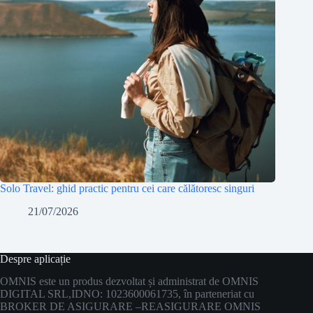
Solo Travel: ghid practic pentru cei care călătoresc singuri
21/07/2026
Despre aplicație
OMNIS este un produs dezvoltat și administrat de OMNIS
DIGITAL SRL,
IDNO: 1023600061735, în parteneriat cu
BROKER DE ASIGURARE –
REASIGURARE OMNIS