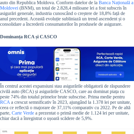
auto din Republica Moldova. Conform datelor de la
Banca Națională a
Moldovei
(BNM), un total de 2.828,4 milioane lei a fost subscris în
asigurări generale, industria cunoscând o creștere de 18,8% față de
anul precedent. Această evoluție subliniază un trend ascendent și o
consolidare a încrederii consumatorilor în produsele de asigurare.
Dominanța RCA și CASCO
În centrul acestei expansiuni stau asigurările obligatorii de răspundere
civilă auto (RCA) și asigurările CASCO, care au dominat piața cu
peste 74% din totalul primelor brute subscrise. Prima medie pentru
RCA
a crescut semnificativ în 2023, ajungând la 1.378 lei per unitate,
ceea ce reflectă o majorare de 37,11% comparativ cu 2022. Pe de altă
parte,
Carte Verde
a prezentat o primă medie de 1.124 lei per unitate,
chiar dacă a înregistrat o ușoară scădere de 5,9%.