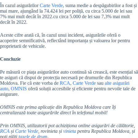
În cazul asigurărilor
Carte Verde
, suma medie a despăgubirilor a fost și
mai mare, ajungând la 74.424 lei per poliță, cu circa 5.000 de lei sau
7% mai mult decât în 2022.cu circa 5.000 de lei sau 7,3% mai mult
decât în 2022.
Aceste cifre arată că, în cazul unui incident, asigurările oferă o
acoperire semnificativă, reflectând importanța și valoarea lor pentru
proprietarii de vehicule.
Concluzie
Pe măsură ce piața asigurărilor auto continuă să crească, este esențial să
te asiguri că dispui de protecția necesară pe drumurile din Republica
Moldova. Fie că este vorba de
RCA
,
Carte Verde
sau
alte asigurări
auto
,
OMNIS
oferă soluții accesibile și eficiente pentru nevoile tale de
asigurare.
OMNIS este prima aplicație din Republica Moldova care îți
centralizează toate asigurările direct în telefonul mobil!
Prin OMNIS, utilizatorii pot achiziționa online asigurări de călătorie,
RCA
și
Carte Verde
, rovinieta și
vinieta
pentru Republica Moldova, și
poți plăti
taxele de drum
.