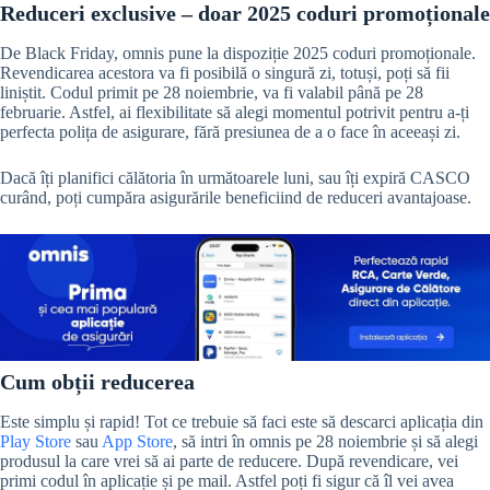
Reduceri exclusive – doar 2025 coduri promoționale
De Black Friday, omnis pune la dispoziție 2025 coduri promoționale.
Revendicarea acestora va fi posibilă o singură zi, totuși, poți să fii
liniștit. Codul primit pe 28 noiembrie, va fi valabil până pe 28
februarie. Astfel, ai flexibilitate să alegi momentul potrivit pentru a-ți
perfecta polița de asigurare, fără presiunea de a o face în aceeași zi.
Dacă îți planifici călătoria în următoarele luni, sau îți expiră CASCO
curând, poți cumpăra asigurările beneficiind de reduceri avantajoase.
Cum obții reducerea
Este simplu și rapid! Tot ce trebuie să faci este să descarci aplicația din
Play Store
sau
App Store
, să intri în omnis pe 28 noiembrie și să alegi
produsul la care vrei să ai parte de reducere. După revendicare, vei
primi codul în aplicație și pe mail. Astfel poți fi sigur că îl vei avea