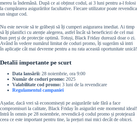
mereu la îndemână. După ce ai obținut codul, ai 3 luni pentru a-l folosi
la cumpărarea asigurărilor facultative. Fiecare utilizator poate revendica
un singur cod.
Nu este nevoie să te grăbești să îți сumperi asigurarea imediat. Ai timp
să îți planifici cu atenție alegerea, astfel încât să beneficiezi de cel mai
bun preț și de protecție optimă. Totuși, Black Friday durează doar o zi.
Având în vedere numărul limitat de coduri promo, îți sugerăm să intri
în aplicație cât mai devreme pentru a nu rata această oportunitate unică!
Detalii importante pe scurt
Data lansării:
28 noiembrie, ora 9:00
Număr de coduri promo:
2025
Valabilitate cod promo:
3 luni de la revendicare
Regulamentul campaniei
Așadar, dacă vrei să economisești pe asigurările tale fără a face
compromisuri la calitate, Black Friday în asigurări este momentul ideal!
Intră în omnis pe 28 noiembrie, revendică-ți codul promo și protejează
ceea ce este important pentru tine, la prețuri mai mici decât de obicei.