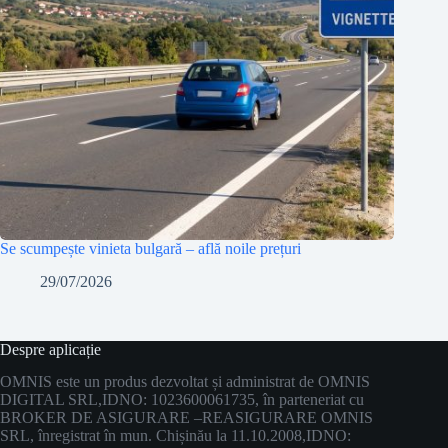
Se scumpește vinieta bulgară – află noile prețuri
29/07/2026
Despre aplicație
OMNIS este un produs dezvoltat și administrat de OMNIS
DIGITAL SRL,
IDNO: 1023600061735, în parteneriat cu
BROKER DE ASIGURARE –
REASIGURARE OMNIS
SRL, înregistrat în mun. Chișinău la 11.10.2008,
IDNO: