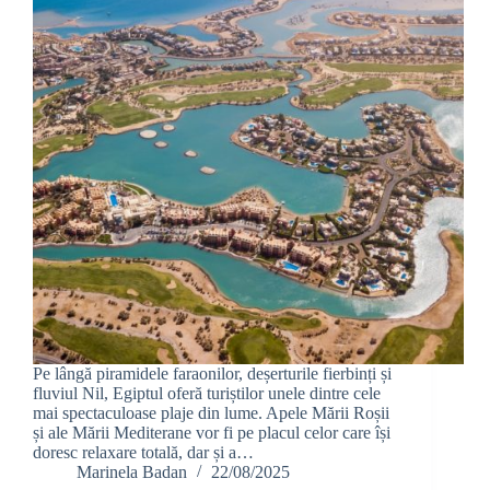
Pe lângă piramidele faraonilor, deșerturile fierbinți și
fluviul Nil, Egiptul oferă turiștilor unele dintre cele
mai spectaculoase plaje din lume. Apele Mării Roșii
și ale Mării Mediterane vor fi pe placul celor care își
doresc relaxare totală, dar și a…
Marinela Badan
22/08/2025